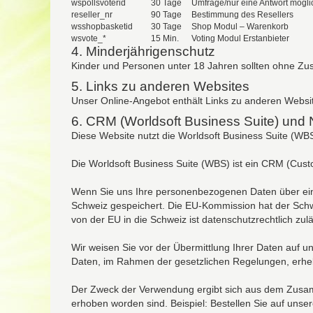
wspollsvoterid
30 Tage
Umfrage/nur eine Antwort mögli
reseller_nr
90 Tage
Bestimmung des Resellers
wsshopbasketid
30 Tage
Shop Modul – Warenkorb
wsvote_*
15 Min.
Voting Modul Erstanbieter
4. Minderjährigenschutz
Kinder und Personen unter 18 Jahren sollten ohne Zu
5. Links zu anderen Websites
Unser Online-Angebot enthält Links zu anderen Websit
6. CRM (Worldsoft Business Suite) und 
Diese Website nutzt die Worldsoft Business Suite (WBS)
Die Worldsoft Business Suite (WBS) ist ein CRM (Cus
Wenn Sie uns Ihre personenbezogenen Daten über ein 
Schweiz gespeichert. Die EU-Kommission hat der Schw
von der EU in die Schweiz ist datenschutzrechtlich zulä
Wir weisen Sie vor der Übermittlung Ihrer Daten auf 
Daten, im Rahmen der gesetzlichen Regelungen, erheb
Der Zweck der Verwendung ergibt sich aus dem Zusamm
erhoben worden sind. Beispiel: Bestellen Sie auf unse