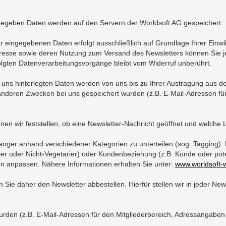
egeben Daten werden auf den Servern der Worldsoft AG gespeichert.
eingegebenen Daten erfolgt ausschließlich auf Grundlage Ihrer Einwillig
dresse sowie deren Nutzung zum Versand des Newsletters können Sie je
folgten Datenverarbeitungsvorgänge bleibt vom Widerruf unberührt.
uns hinterlegten Daten werden von uns bis zu Ihrer Austragung aus d
anderen Zwecken bei uns gespeichert wurden (z.B. E-Mail-Adressen für
en wir feststellen, ob eine Newsletter-Nachricht geöffnet und welche L
nger anhand verschiedener Kategorien zu unterteilen (sog. Tagging). 
ier oder Nicht-Vegetarier) oder Kundenbeziehung (z.B. Kunde oder pote
pen anpassen. Nähere Informationen erhalten Sie unter:
www.worldsoft-w
ie daher den Newsletter abbestellen. Hierfür stellen wir in jeder New
rden (z.B. E-Mail-Adressen für den Mitgliederbereich, Adressangaben 