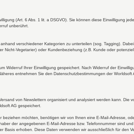
lligung (Art. 6 Abs. 1 lit. a DSGVO). Sie können diese Einwilligung jed
rruf unberührt.
nhand verschiedener Kategorien zu unterteilen (sog. Tagging). Dabei 
der Nicht-Vegetarier) oder Kundenbeziehung (z.B. Kunde oder potenziell
um Widerruf Ihrer Einwilligung gespeichert. Nach Widerruf der Einwil
. Näheres entnehmen Sie den Datenschutzbestimmungen der Worldsoft 
 Versand von Newslettern organisiert und analysiert werden kann. Di
dsoft AG gespeichert.
 beziehen möchten, benötigen wir von Ihnen eine E-Mail-Adresse, od
 Inhaber der angegebenen E-Mail-Adresse bzw. Telefonnummer sind un
liger Basis erhoben. Diese Daten verwenden wir ausschließlich für den