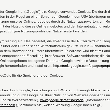
der Google Inc. („Google“) ein. Google verwendet Cookies. Die durch 
en in der Regel an einen Server von Google in den USA übertragen un
tzung unseres Onlineangebotes durch die Nutzer auszuwerten, um Repor
it der Nutzung dieses Onlineangebotes und der Internetnutzung verb
pseudonyme Nutzungsprofile der Nutzer erstellt werden.
onymisierung ein. Das bedeutet, die IP-Adresse der Nutzer wird von Goo
 über den Europäischen Wirtschaftsraum gekürzt. Nur in Ausnahmefäll
von dem Browser des Nutzers übermittelte IP-Adresse wird nicht mit 
 entsprechende Einstellung ihrer Browser-Software verhindern; die Nu
 Onlineangebotes bezogenen Daten an Google sowie die Verarbeitung 
in herunterladen und installieren:
http://tools.google.com/dlpage/gaop
OptOuts für die Speicherung der Cookies:
ken durch Google, Einstellungs- und Widerspruchsmöglichkeiten erfa
ennutzung durch Google bei Ihrer Nutzung von Websites oder Apps uns
zung zu Werbezwecken“),
www.google.de/settings/ads
(„Informationen 
ferences/
(„Bestimmen Sie, welche Werbung Google Ihnen zeigt“).