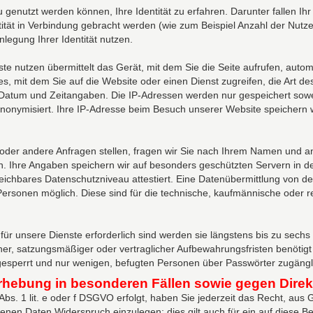
enutzt werden können, Ihre Identität zu erfahren. Darunter fallen Ihr
tität in Verbindung gebracht werden (wie zum Beispiel Anzahl der Nutzer
legung Ihrer Identität nutzen.
e nutzen übermittelt das Gerät, mit dem Sie die Seite aufrufen, auto
, mit dem Sie auf die Website oder einen Dienst zugreifen, die Art des
Datum und Zeitangaben. Die IP-Adressen werden nur gespeichert soweit
anonymisiert. Ihre IP-Adresse beim Besuch unserer Website speichern 
oder andere Anfragen stellen, fragen wir Sie nach Ihrem Namen und an
en. Ihre Angaben speichern wir auf besonders geschützten Servern in 
chbares Datenschutzniveau attestiert. Eine Datenübermittlung von der 
 Personen möglich. Diese sind für die technische, kaufmännische oder r
ür unsere Dienste erforderlich sind werden sie längstens bis zu sec
her, satzungsmäßiger oder vertraglicher Aufbewahrungsfristen benötig
gesperrt und nur wenigen, befugten Personen über Passwörter zugängl
rhebung in besonderen Fällen sowie gegen Direk
bs. 1 lit. e oder f DSGVO erfolgt, haben Sie jederzeit das Recht, aus 
en Daten Widerspruch einzulegen; dies gilt auch für ein auf diese Bes