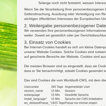
Solange noch nicht feststeht, wessen Inter
Wenn Sie die Verarbeitung Ihrer personenbezogenen Da
Geltendmachung, Ausübung oder Verteidigung von Rec
wichtigen öffentlichen Interesses der Europäischen Uni
2. Weitergabe personenbezogener Daten
Wir verwenden Ihre personenbezogenen Informationen 
weiter. Soweit wir gesetzlich oder per Gerichtsbeschlus
3. Einsatz von Cookies
Bei Internet-Cookies handelt es sich um kleine Daten
unserer Website Cookies. Solche Cookies sind notwendi
auf gesicherte Bereiche der Website. Cookies sind au
Die meisten Browser sind so eingestellt, dass sie Coo
dass er Sie benachrichtigt, sobald Cookies gesendet 
Das sind Cookies die vom Worldsoft-CMS, mit dem dies
Usercookie
365 Tage
Angemeldeter User
session_name
15 Min.
Session
wslanguage
15 Min.
Gewählte Sprache
install_language*
15 Min.
Sprache der CMS-Installation
ws_delayedPopup_*
1825 Tage
Popup nur einmal zeigen